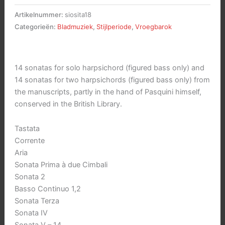
tasteria
Artikelnummer:
siosita18
vol.
Categorieën:
Bladmuziek
,
Stijlperiode
,
Vroegbarok
VI
aantal
14 sonatas for solo harpsichord (figured bass only) and
14 sonatas for two harpsichords (figured bass only) from
the manuscripts, partly in the hand of Pasquini himself,
conserved in the British Library.
Tastata
Corrente
Aria
Sonata Prima à due Cimbali
Sonata 2
Basso Continuo 1,2
Sonata Terza
Sonata IV