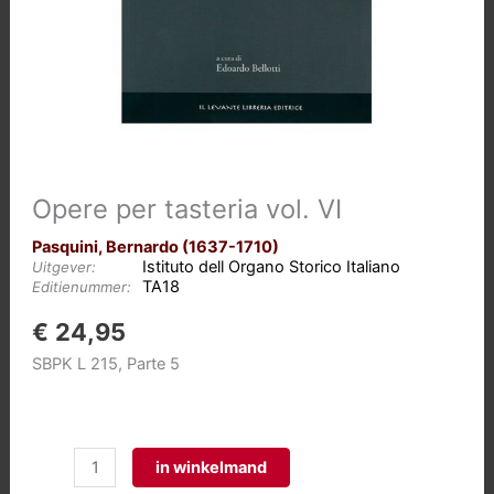
Opere per tasteria vol. VI
Pasquini, Bernardo (1637-1710)
Istituto dell Organo Storico Italiano
Uitgever:
TA18
Editienummer:
€
24,95
SBPK L 215, Parte 5
Opere
in winkelmand
per