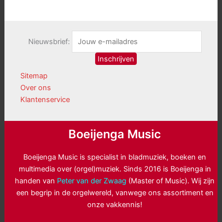
Nieuwsbrief:
Sitemap
Over ons
Klantenservice
Boeijenga Music
Boeijenga Music is specialist in bladmuziek, boeken en
multimedia over (orgel)muziek. Sinds 2016 is Boeijenga in
handen van
Peter van der Zwaag
(Master of Music). Wij zijn
een begrip in de orgelwereld, vanwege ons assortiment en
onze vakkennis!