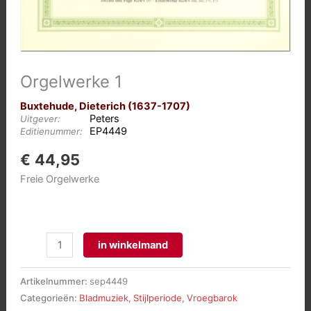
Orgelwerke 1
Buxtehude, Dieterich (1637-1707)
Peters
Uitgever:
EP4449
Editienummer:
€
44,95
Freie Orgelwerke
Orgelwerke
in winkelmand
1
aantal
Artikelnummer:
sep4449
Categorieën:
Bladmuziek
,
Stijlperiode
,
Vroegbarok