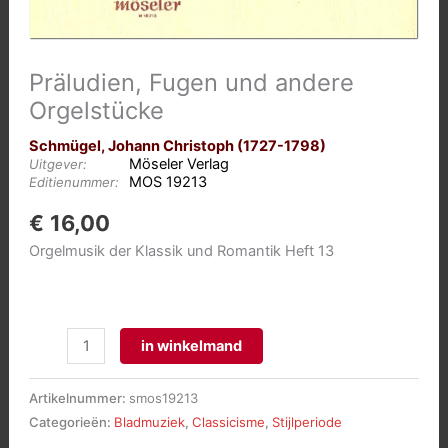
Präludien, Fugen und andere
Orgelstücke
Schmügel, Johann Christoph (1727-1798)
Möseler Verlag
Uitgever:
MOS 19213
Editienummer:
€
16,00
Orgelmusik der Klassik und Romantik Heft 13
Präludien,
in winkelmand
Fugen
und
Artikelnummer:
smos19213
andere
Categorieën:
Bladmuziek
,
Classicisme
,
Stijlperiode
Orgelstücke