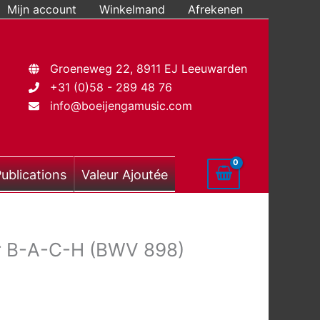
Mijn account
Winkelmand
Afrekenen
Groeneweg 22, 8911 EJ Leeuwarden
+31 (0)58 - 289 48 76
info@boeijengamusic.com
ublications
Valeur Ajoutée
r B-A-C-H (BWV 898)