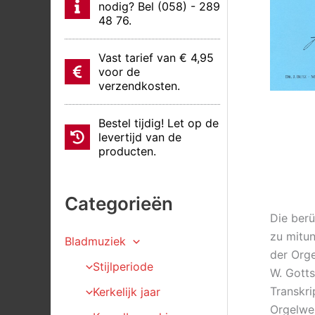
nodig? Bel (058) - 289
48 76.
Vast tarief van € 4,95
voor de
verzendkosten.
Bestel tijdig! Let op de
levertijd van de
producten.
Categorieën
Die ber
zu mitun
Bladmuziek
der Orge
Stijlperiode
W. Gotts
Transkr
Kerkelijk jaar
Orgelwer