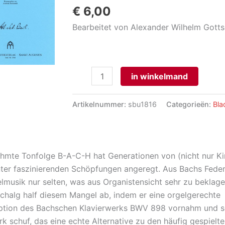
€
6,00
Bearbeitet von Alexander Wilhelm Gott
Präludium
in winkelmand
und
Fuge
Artikelnummer:
sbu1816
Categorieën:
Bla
über
B-
A-
C-
ühmte Tonfolge B-A-C-H hat Generationen von (nicht nur K
H
ter faszinierenden Schöpfungen angeregt. Aus Bachs Feder
(BWV
lmusik nur selten, was aus Organistensicht sehr zu beklag
898)
chalg half diesem Mangel ab, indem er eine orgelgerechte
aantal
iption des Bachschen Klavierwerks BWV 898 vornahm und so
k schuf, das eine echte Alternative zu den häufig gespielte