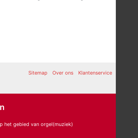
Sitemap
Over ons
Klantenservice
en
p het gebied van orgel(muziek)