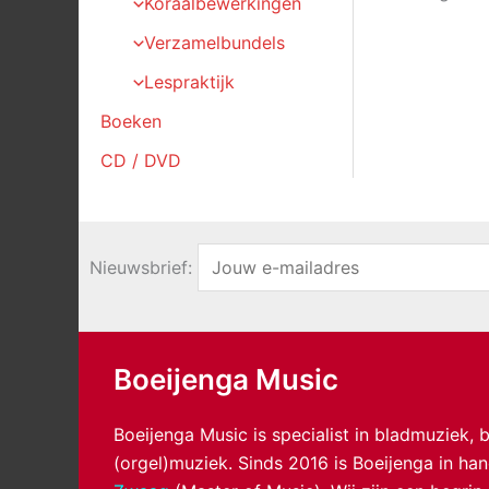
Koraalbewerkingen
Verzamelbundels
Lespraktijk
Boeken
CD / DVD
Nieuwsbrief:
Boeijenga Music
Boeijenga Music is specialist in bladmuziek,
(orgel)muziek. Sinds 2016 is Boeijenga in h