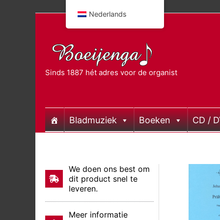
Doorgaan
Nederlands
naar
inhoud
Sinds 1887 hét adres voor de organist
Bladmuziek
Boeken
CD / 
We doen ons best om
dit product snel te
leveren.
Meer informatie