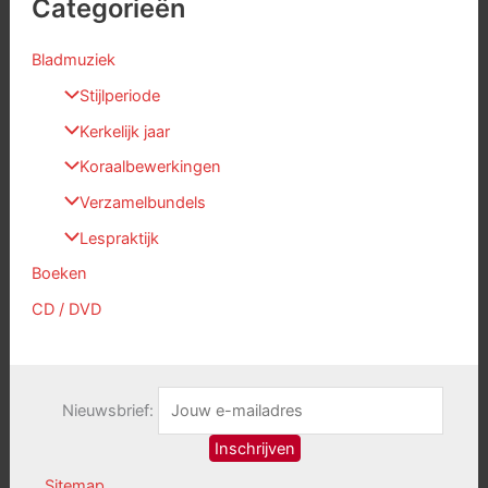
Categorieën
Bladmuziek
Stijlperiode
Kerkelijk jaar
Koraalbewerkingen
Verzamelbundels
Lespraktijk
Boeken
CD / DVD
Nieuwsbrief:
Sitemap