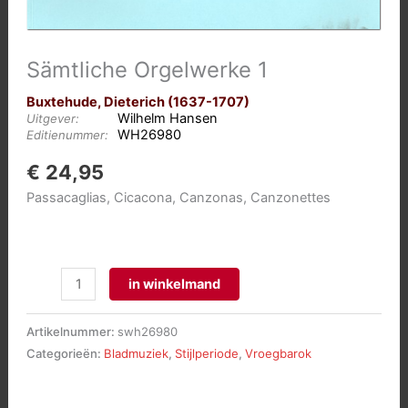
Sämtliche Orgelwerke 1
Buxtehude, Dieterich (1637-1707)
Wilhelm Hansen
Uitgever:
WH26980
Editienummer:
€
24,95
Passacaglias, Cicacona, Canzonas, Canzonettes
Sämtliche
in winkelmand
Orgelwerke
1
Artikelnummer:
swh26980
aantal
Categorieën:
Bladmuziek
,
Stijlperiode
,
Vroegbarok