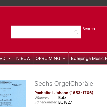
DVD
NIEUW
OPRUIMING
Boeijenga Music P
Sechs OrgelChoräle
Pachelbel, Johann (1653-1706)
Butz
Uitgever:
BU1827
Editienummer: