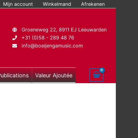
Mijn account
Winkelmand
Afrekenen
Groeneweg 22, 8911 EJ Leeuwarden
+31 (0)58 - 289 48 76
info@boeijengamusic.com
ublications
Valeur Ajoutée