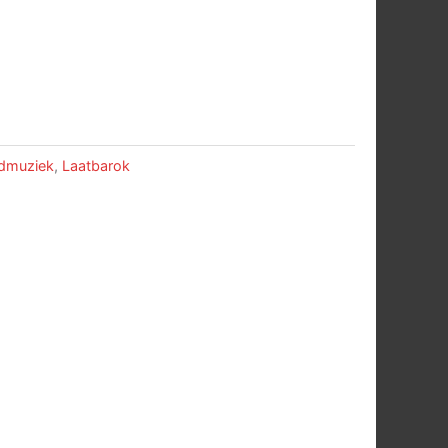
admuziek
,
Laatbarok