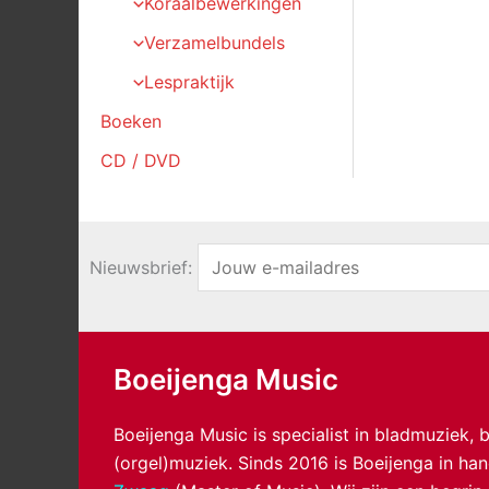
Koraalbewerkingen
Verzamelbundels
Lespraktijk
Boeken
CD / DVD
Nieuwsbrief:
Boeijenga Music
Boeijenga Music is specialist in bladmuziek,
(orgel)muziek. Sinds 2016 is Boeijenga in h