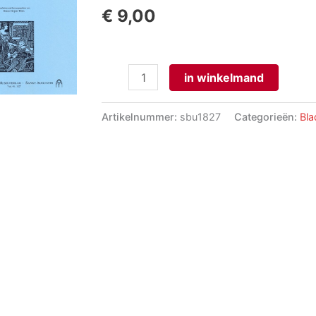
€
9,00
Sechs
in winkelmand
OrgelChoräle
aantal
Artikelnummer:
sbu1827
Categorieën:
Bl