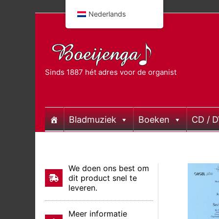
Doorgaan
Nederlands
naar
inhoud
Sinds 1887 hét adres voor de organist
Bladmuziek
Boeken
CD / 
We doen ons best om
dit product snel te
leveren.
Meer informatie