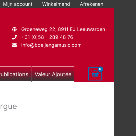
Mijn account
Winkelmand
Afrekenen
Groeneweg 22, 8911 EJ Leeuwarden
+31 (0)58 - 289 48 76
info@boeijengamusic.com
ublications
Valeur Ajoutée
Orgue