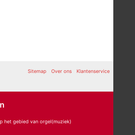
Sitemap
Over ons
Klantenservice
en
p het gebied van orgel(muziek)