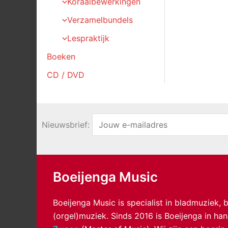
Koraalbewerkingen
Verzamelbundels
Lespraktijk
Boeken
CD / DVD
Nieuwsbrief:
Boeijenga Music
Boeijenga Music is specialist in bladmuziek,
(orgel)muziek. Sinds 2016 is Boeijenga in h