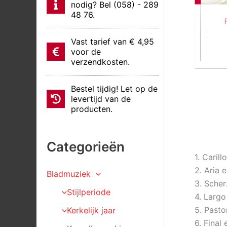
nodig? Bel (058) - 289
48 76.
Vast tarief van € 4,95
voor de
verzendkosten.
Bestel tijdig! Let op de
levertijd van de
producten.
Categorieën
1. Caril
2. Aria 
Bladmuziek
3. Scher
Stijlperiode
4. Largo
5. Pasto
Kerkelijk jaar
6. Final