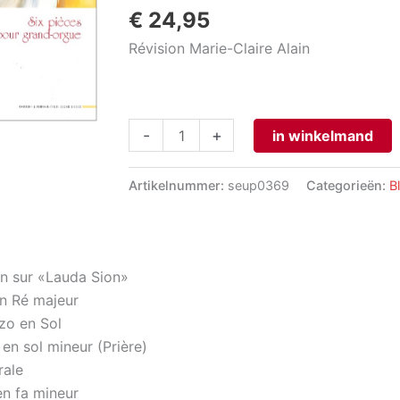
€
24,95
Révision Marie-Claire Alain
Six
-
+
in winkelmand
Pièces
pour
Artikelnummer:
seup0369
Categorieën:
B
Grand-
Orgue
aantal
lon sur «Lauda Sion»
en Ré majeur
zo en Sol
 en sol mineur (Prière)
rale
 en fa mineur