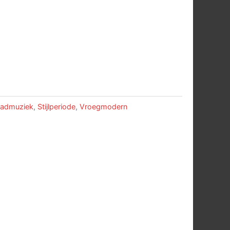
ladmuziek
,
Stijlperiode
,
Vroegmodern