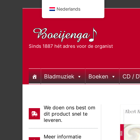
Doorgaan
Nederlands
naar
inhoud
Sinds 1887 hét adres voor de organist
Bladmuziek
Boeken
CD / 
We doen ons best om
dit product snel te
leveren.
Meer informatie