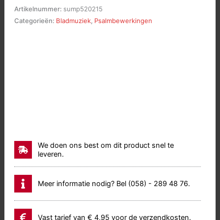
over
Artikelnummer:
sump520215
Psalm
Categorieën:
Bladmuziek
,
Psalmbewerkingen
130
aantal
We doen ons best om dit product snel te
leveren.
Meer informatie nodig? Bel (058) - 289 48 76.
Vast tarief van € 4,95 voor de verzendkosten.