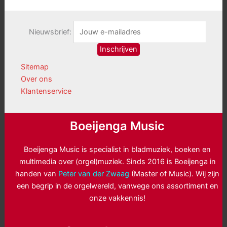
Nieuwsbrief:
Sitemap
Over ons
Klantenservice
Boeijenga Music
Boeijenga Music is specialist in bladmuziek, boeken en
multimedia over (orgel)muziek. Sinds 2016 is Boeijenga in
handen van
Peter van der Zwaag
(Master of Music). Wij zijn
een begrip in de orgelwereld, vanwege ons assortiment en
onze vakkennis!