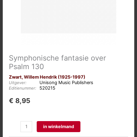
Symphonische fantasie over
Psalm 130
Zwart, Willem Hendrik (1925-1997)
Unisong Music Publishers
Uitgever:
520215
Editienummer:
€
8,95
Symphonische
in winkelmand
fantasie