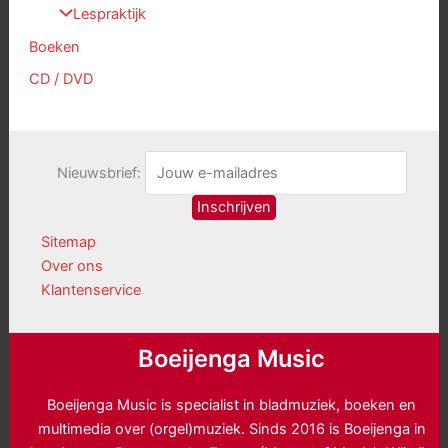
Lespraktijk
Boeken
CD / DVD
Nieuwsbrief:
Sitemap
Over ons
Klantenservice
Boeijenga Music
Boeijenga Music is specialist in bladmuziek, boeken en
multimedia over (orgel)muziek. Sinds 2016 is Boeijenga in