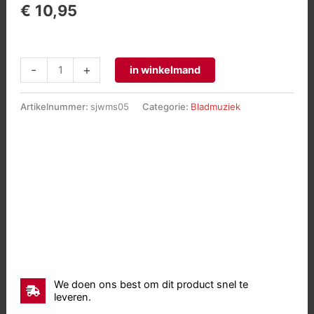
€
10,95
Toccata
-
+
in winkelmand
chromatic
in
Artikelnummer:
sjwms05
Categorie:
Bladmuziek
G
minor
aantal
We doen ons best om dit product snel te
leveren.