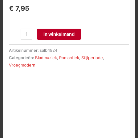
€
7,95
Variaties
in winkelmand
&
fuga
Artikelnummer:
salb4924
over
Categorieën:
Bladmuziek
,
Romantiek
,
Stijlperiode
,
een
Vroegmodern
thema
van
Purcell,
op.155
aantal