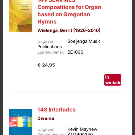
Compositions for Organ
based on Gregorian
Hymns
Wielenga, Gerrit (1926-2010)
Boeijenga Music
Uitgever:
Publications
BE1096
Editienummer:
€
24,95
in
winkelmand
148 Interludes
Diverse
Kevin Mayhew
Uitgever:
KM1400350
Editienummer: