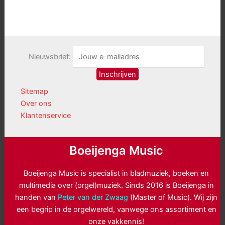
Nieuwsbrief:
Sitemap
Over ons
Klantenservice
Boeijenga Music
Boeijenga Music is specialist in bladmuziek, boeken en
multimedia over (orgel)muziek. Sinds 2016 is Boeijenga in
handen van
Peter van der Zwaag
(Master of Music). Wij zijn
een begrip in de orgelwereld, vanwege ons assortiment en
onze vakkennis!