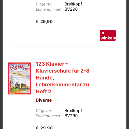
Breitkopf
Uitgever:
BV298
Editienummer:
€
29,90
in
winkelmand
123 Klavier –
Klavierschule für 2-8
Hände,
Lehrerkommentar zu
Heft 2
Diverse
Breitkopf
Uitgever:
BV299
Editienummer:
€
29,90