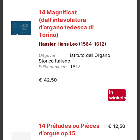
14 Magnificat
(dall’intavolatura
d’organo tedesca di
Torino)
Hassler, Hans Leo (1564-1612)
Istituto dell Organo
Uitgever:
Storico Italiano
TA17
Editienummer:
€
42,50
in
winkelmand
14 Préludes ou Pièces
€
12,50
d’orgue op.15