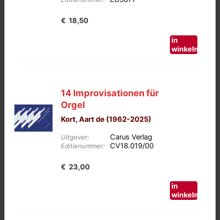
€
18,50
in
winkelmand
14 Improvisationen für
Orgel
Kort, Aart de (1962-2025)
Carus Verlag
Uitgever:
CV18.019/00
Editienummer:
€
23,00
in
winkelmand