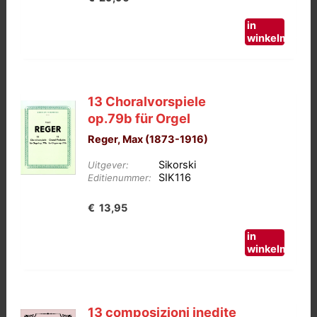
in
winkelmand
13 Choralvorspiele
op.79b für Orgel
Reger, Max (1873-1916)
Sikorski
Uitgever:
SIK116
Editienummer:
€
13,95
in
winkelmand
13 composizioni inedite