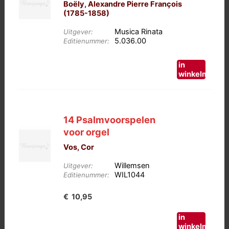
Boëly, Alexandre Pierre François
(1785-1858)
Musica Rinata
Uitgever:
5.036.00
Editienummer:
in
winkelmand
14 Psalmvoorspelen
voor orgel
Vos, Cor
Willemsen
Uitgever:
WIL1044
Editienummer:
€
10,95
in
winkelmand