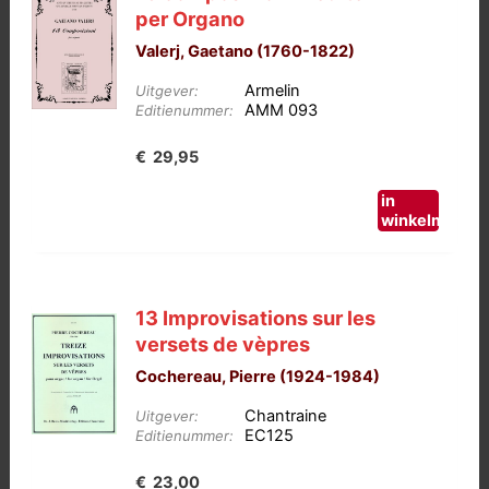
per Organo
Valerj, Gaetano (1760-1822)
Armelin
Uitgever:
AMM 093
Editienummer:
€
29,95
in
winkelmand
13 Improvisations sur les
versets de vèpres
Cochereau, Pierre (1924-1984)
Chantraine
Uitgever:
EC125
Editienummer:
€
23,00