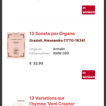
in
winkelmand
13 Sonate per Organo
Grazioli, Alessandro (1770-1834)
Armelin
Uitgever:
AMM 099
Editienummer:
€
32,95
in
winkelmand
13 Variations sur
l’hymne ‘Veni Creator’