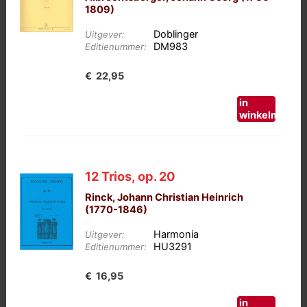
1809)
Doblinger
Uitgever:
DM983
Editienummer:
€
22,95
in
winkelmand
12 Trios, op. 20
Rinck, Johann Christian Heinrich
(1770-1846)
Harmonia
Uitgever:
HU3291
Editienummer:
€
16,95
in