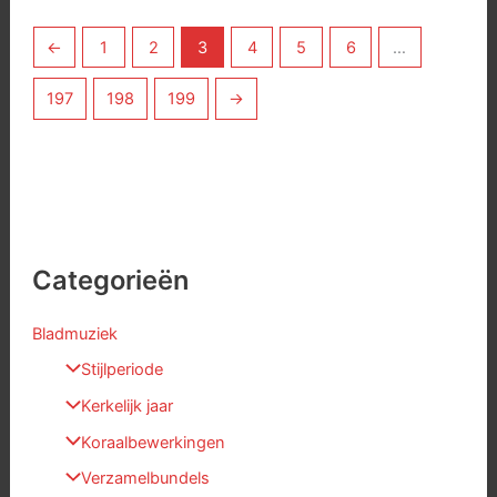
←
1
2
3
4
5
6
…
197
198
199
→
Categorieën
Bladmuziek
Stijlperiode
Kerkelijk jaar
Koraalbewerkingen
Verzamelbundels