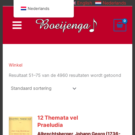
English
Nederlands
Doorgaan
Nederlands
naar
inhoud
Winkel
Resultaat 51–75 van de 4960 resultaten wordt getoond
12 Themata vel
Praeludia
Albrechtsberger, Johann Georg (1736-