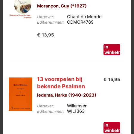
Morançon, Guy (*1927)
Chant du Monde
Uitgever:
CDMOR4789
Editienummer:
€
13,95
in
winkelmand
13 voorspelen bij
€
15,95
bekende Psalmen
Iedema, Harke (1940-2023)
Willemsen
Uitgever:
WIL1363
Editienummer:
in
winkelmand