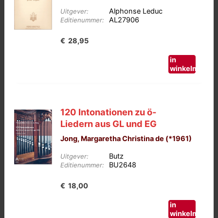
Alphonse Leduc
Uitgever:
AL27906
Editienummer:
€
28,95
in
winkelmand
120 Intonationen zu ö-
Liedern aus GL und EG
Jong, Margaretha Christina de (*1961)
Butz
Uitgever:
BU2648
Editienummer:
€
18,00
in
winkelmand