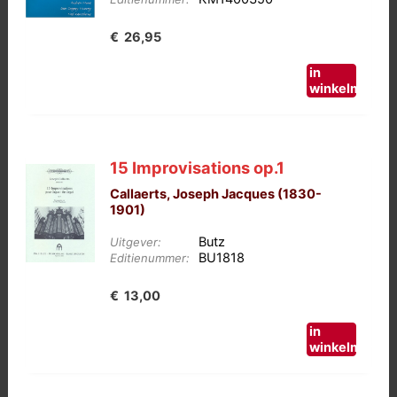
€
26,95
in
winkelmand
15 Improvisations op.1
Callaerts, Joseph Jacques (1830-
1901)
Butz
Uitgever:
BU1818
Editienummer:
€
13,00
in
winkelmand