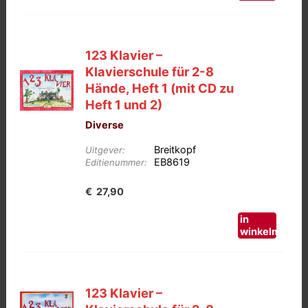
123 Klavier –
Klavierschule für 2-8
Hände, Heft 1 (mit CD zu
Heft 1 und 2)
Diverse
Breitkopf
Uitgever:
EB8619
Editienummer:
€
27,90
in
winkelmand
123 Klavier –