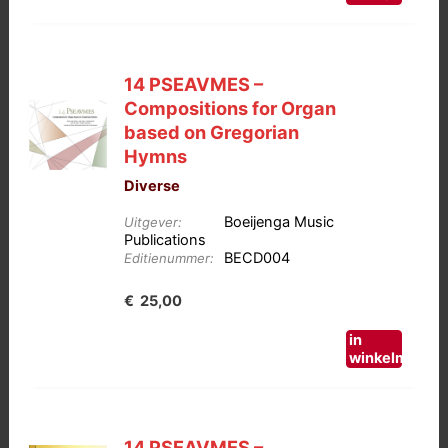
14 PSEAVMES –
Compositions for Organ
based on Gregorian
Hymns
Diverse
Boeijenga Music
Uitgever:
Publications
BECD004
Editienummer:
€
25,00
in
winkelmand
14 PSEAVMES –