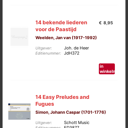
14 bekende liederen
€
8,95
voor de Paastijd
Weelden, Jan van (1917-1992)
Joh. de Heer
Uitgever:
JdH372
Editienummer:
in
winkelmand
14 Easy Preludes and
Fugues
Simon, Johann Caspar (1701-1776)
Schott Music
Uitgever:
ED3877
Editienummer: